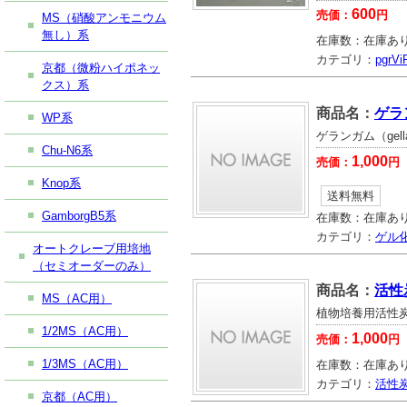
600
売価：
円
MS（硝酸アンモニウム
無し）系
在庫数：
在庫あ
カテゴリ：
pgr
京都（微粉ハイポネッ
クス）系
商品名：
ゲラ
WP系
ゲランガム（gell
Chu-N6系
1,000
売価：
円
Knop系
送料無料
GamborgB5系
在庫数：
在庫あ
カテゴリ：
ゲル
オートクレーブ用培地
（セミオーダーのみ）
商品名：
活性
MS（AC用）
植物培養用活性
1/2MS（AC用）
1,000
売価：
円
1/3MS（AC用）
在庫数：
在庫あ
カテゴリ：
活性
京都（AC用）