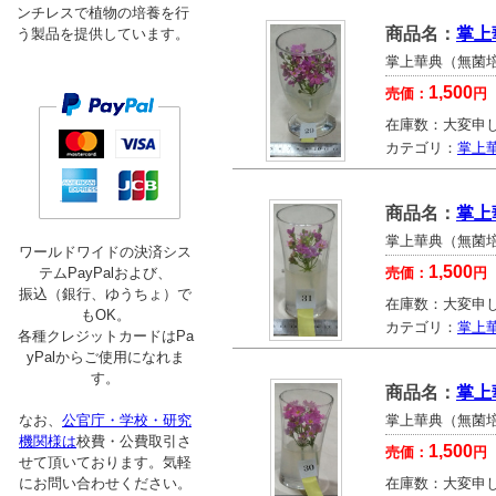
ンチレスで植物の培養を行
商品名：
掌上
う製品を提供しています。
掌上華典（無菌
1,500
売価：
円
在庫数：
大変申
カテゴリ：
掌上
商品名：
掌上
掌上華典（無菌
ワールドワイドの決済シス
1,500
テムPayPalおよび、
売価：
円
振込（銀行、ゆうちょ）で
在庫数：
大変申
もOK。
カテゴリ：
掌上
各種クレジットカードはPa
yPalからご使用になれま
す。
商品名：
掌上
なお、
公官庁・学校・研究
掌上華典（無菌
機関様は
校費・公費取引さ
1,500
売価：
円
せて頂いております。気軽
にお問い合わせください。
在庫数：
大変申