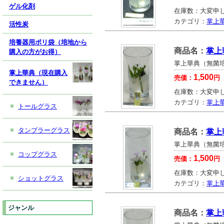
ゲル化剤
在庫数：
大変申
カテゴリ：
掌上
活性炭
培養器用ポリ袋（培地から
商品名：
掌上
購入の方がお得）
掌上華典（無菌
掌上華典（現在購入
1,500
売価：
円
できません）
在庫数：
大変申
カテゴリ：
掌上
トールグラス
タンブラーグラス
商品名：
掌上
掌上華典（無菌
コップグラス
1,500
売価：
円
在庫数：
大変申
ショットグラス
カテゴリ：
掌上
ジャンル
商品名：
掌上