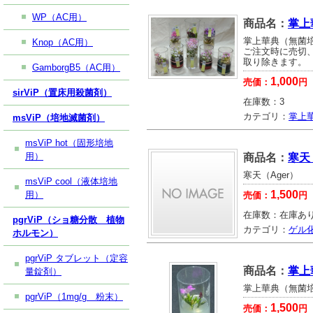
WP（AC用）
商品名：
掌上
掌上華典（無菌
Knop（AC用）
ご注文時に売切
取り除きます。
GamborgB5（AC用）
1,000
売価：
円
sirViP（置床用殺菌剤）
在庫数：
3
カテゴリ：
掌上
msViP（培地滅菌剤）
msViP hot（固形培地
用）
商品名：
寒天
寒天（Ager）
msViP cool（液体培地
1,500
用）
売価：
円
在庫数：
在庫あ
pgrViP（ショ糖分散 植物
カテゴリ：
ゲル
ホルモン）
pgrViP タブレット（定容
商品名：
掌上
量錠剤）
掌上華典（無菌
pgrViP（1mg/g 粉末）
1,500
売価：
円