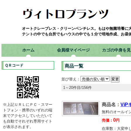
オートクレーブレス・クリーンベンチレス。もはや無菌培養に
テントの中でも台所でもハウスの中でも１分で培地作成、お昼
ホーム
会員様マイページ
カゴの中身を見
ＱＲコード
商品一覧
並び替え：
1～20件目/156件
商品名：
ViP
※上記ＵＲＬにＰＣ・スマー
トフォン・携帯のいずれの端
無料のオールイ
末でアクセスしていただいて
0
売価：
円
も自動でそれぞれ専用サイト
が表示されます。
在庫数：
大変申