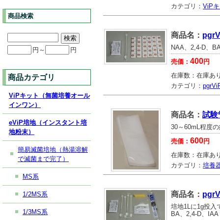
カテゴリ：
Vi
商品検索
商品名：
pg
NAA、2,4-D、
円～
円
400
売価：
円
在庫数：
在庫あ
商品カテゴリ
カテゴリ：
pgr
ViPキット（無菌培養オール
インワン）
商品名：
試験
eViP培地（インスタント培
30～60mL程
地粉末）
600
売価：
円
簡易滅菌培地（熱湯溶解
在庫数：
在庫あ
で滅菌まで完了）
カテゴリ：
培養
MS系
商品名：
pgr
1/2MS系
培地1Lに1g投入で
1/3MS系
BA、2,4-D、