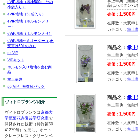
掌上華典（無菌
eViP培地（培地500mL分の
品はハボタン×1
小袋入り）
1,500
eViP培地（5L袋入り）
売価：
円
eViP培地（ホルモンフリ
在庫数：
大変申
ー）
カテゴリ：
掌上
eViP培地（ホルモン入り）
eViP培地セミオーダー（pH
変更は50Lのみ）
商品名：
掌上
msViP
掌上華典（無菌
ViPキット
1,500
売価：
円
ホルモン入り培地を含む商
品
在庫数：
大変申
カテゴリ：
掌上
掌上華典
pgrViP 複数種パック
商品名：
掌上
ヴィトロプランツ紹介
掌上華典（無菌
ヴィトロプランツは
京都大
1,500
売価：
円
学蔬菜花卉園芸学研究室
で
在庫数：
大変申
開発された技術（特許第60
カテゴリ：
掌上
41279号）を元に、オート
クレーブレス・クリーンベ