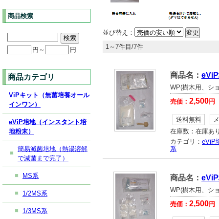
商品検索
並び替え：
1～7件目/7件
円～
円
商品名：
eVi
商品カテゴリ
WP(樹木用、シ
ViPキット（無菌培養オール
2,500
売価：
円
インワン）
送料無料
eViP培地（インスタント培
地粉末）
在庫数：
在庫あ
カテゴリ：
eVi
簡易滅菌培地（熱湯溶解
系
で滅菌まで完了）
MS系
商品名：
eVi
WP(樹木用、シ
1/2MS系
2,500
売価：
円
1/3MS系