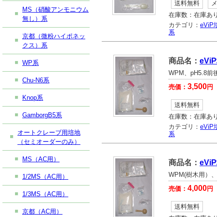
送料無料
MS（硝酸アンモニウム
在庫数：
在庫あ
無し）系
カテゴリ：
eVi
系
京都（微粉ハイポネッ
クス）系
商品名：
eV
WP系
WPM、pH5.8
Chu-N6系
3,500
売価：
円
Knop系
送料無料
GamborgB5系
在庫数：
在庫あ
カテゴリ：
eVi
オートクレーブ用培地
系
（セミオーダーのみ）
MS（AC用）
商品名：
eVi
WPM(樹木用）、
1/2MS（AC用）
4,000
売価：
円
1/3MS（AC用）
送料無料
京都（AC用）