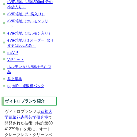
eViP培地（培地500mL分の
小袋入り）
eViP培地（5L袋入り）
eViP培地（ホルモンフリ
ー）
eViP培地（ホルモン入り）
eViP培地セミオーダー（pH
変更は50Lのみ）
msViP
ViPキット
ホルモン入り培地を含む商
品
掌上華典
pgrViP 複数種パック
ヴィトロプランツ紹介
ヴィトロプランツは
京都大
学蔬菜花卉園芸学研究室
で
開発された技術（特許第60
41279号）を元に、オート
クレーブレス・クリーンベ