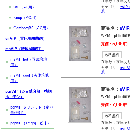
在庫数：
在庫あ
カテゴリ：
eVi
WP（AC用）
系
Knop（AC用）
GamborgB5（AC用）
商品名：
eV
WPM、pH5.8
sirViP（置床用殺菌剤）
5,000
売価：
円
msViP（培地滅菌剤）
送料無料
msViP hot（固形培地
在庫数：
在庫あ
用）
カテゴリ：
eVi
系
msViP cool（液体培地
用）
商品名：
eV
pgrViP（ショ糖分散 植物
WPM、pH5.8
ホルモン）
7,000
売価：
円
pgrViP タブレット（定容
量錠剤）
送料無料
在庫数：
在庫あ
pgrViP（1mg/g 粉末）
カテゴリ：
eVi