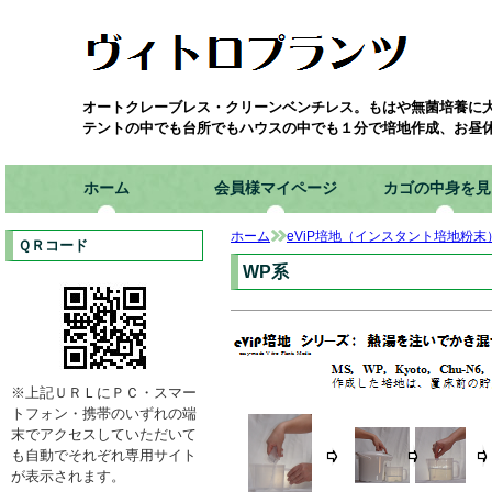
オートクレーブレス・クリーンベンチレス。もはや無菌培養に
テントの中でも台所でもハウスの中でも１分で培地作成、お昼
ホーム
会員様マイページ
カゴの中身を見
ホーム
eViP培地（インスタント培地粉末
ＱＲコード
WP系
※上記ＵＲＬにＰＣ・スマー
トフォン・携帯のいずれの端
末でアクセスしていただいて
も自動でそれぞれ専用サイト
が表示されます。