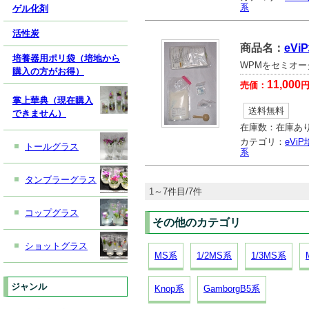
系
ゲル化剤
活性炭
商品名：
eV
培養器用ポリ袋（培地から
WPMをセミオー
購入の方がお得）
11,000
売価：
掌上華典（現在購入
送料無料
できません）
在庫数：
在庫あ
カテゴリ：
eVi
トールグラス
系
タンブラーグラス
1～7件目/7件
コップグラス
その他のカテゴリ
ショットグラス
MS系
1/2MS系
1/3MS系
ジャンル
Knop系
GamborgB5系