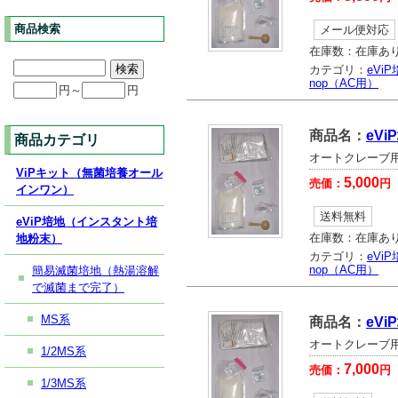
商品検索
メール便対応
在庫数：
在庫あ
カテゴリ：
eVi
nop（AC用）
円～
円
商品名：
eV
商品カテゴリ
オートクレーブ用
ViPキット（無菌培養オール
5,000
売価：
円
インワン）
送料無料
eViP培地（インスタント培
在庫数：
在庫あ
地粉末）
カテゴリ：
eVi
nop（AC用）
簡易滅菌培地（熱湯溶解
で滅菌まで完了）
MS系
商品名：
eV
オートクレーブ用
1/2MS系
7,000
売価：
円
1/3MS系