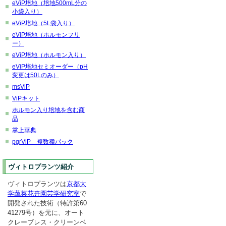
eViP培地（培地500mL分の
小袋入り）
eViP培地（5L袋入り）
eViP培地（ホルモンフリ
ー）
eViP培地（ホルモン入り）
eViP培地セミオーダー（pH
変更は50Lのみ）
msViP
ViPキット
ホルモン入り培地を含む商
品
掌上華典
pgrViP 複数種パック
ヴィトロプランツ紹介
ヴィトロプランツは
京都大
学蔬菜花卉園芸学研究室
で
開発された技術（特許第60
41279号）を元に、オート
クレーブレス・クリーンベ