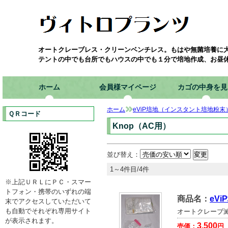
オートクレーブレス・クリーンベンチレス。もはや無菌培養に
テントの中でも台所でもハウスの中でも１分で培地作成、お昼
ホーム
会員様マイページ
カゴの中身を見
ホーム
eViP培地（インスタント培地粉末
ＱＲコード
Knop（AC用）
並び替え：
1～4件目/4件
※上記ＵＲＬにＰＣ・スマー
トフォン・携帯のいずれの端
商品名：
eV
末でアクセスしていただいて
も自動でそれぞれ専用サイト
オートクレーブ滅菌
が表示されます。
3,500
売価：
円