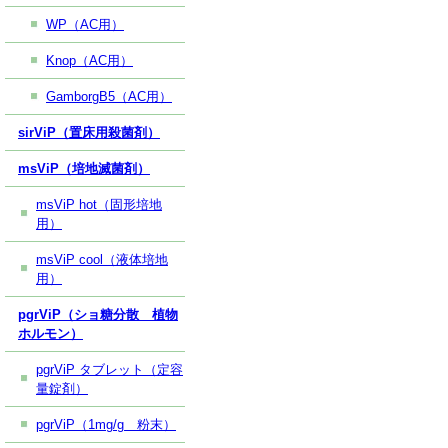
WP（AC用）
Knop（AC用）
GamborgB5（AC用）
sirViP（置床用殺菌剤）
msViP（培地滅菌剤）
msViP hot（固形培地
用）
msViP cool（液体培地
用）
pgrViP（ショ糖分散 植物
ホルモン）
pgrViP タブレット（定容
量錠剤）
pgrViP（1mg/g 粉末）