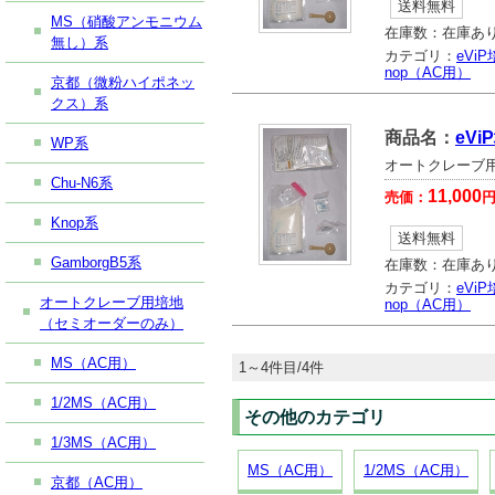
送料無料
MS（硝酸アンモニウム
在庫数：
在庫あ
無し）系
カテゴリ：
eVi
nop（AC用）
京都（微粉ハイポネッ
クス）系
商品名：
eV
WP系
オートクレーブ用
Chu-N6系
11,000
売価：
Knop系
送料無料
GamborgB5系
在庫数：
在庫あ
カテゴリ：
eVi
オートクレーブ用培地
nop（AC用）
（セミオーダーのみ）
MS（AC用）
1～4件目/4件
1/2MS（AC用）
その他のカテゴリ
1/3MS（AC用）
MS（AC用）
1/2MS（AC用）
京都（AC用）